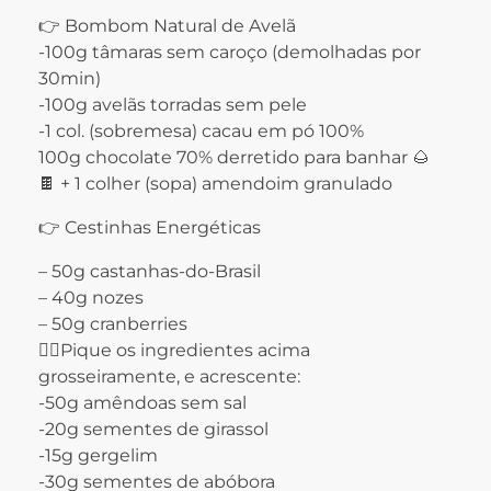
👉 Bombom Natural de Avelã
-100g tâmaras sem caroço (demolhadas por
30min)
-100g avelãs torradas sem pele
-1 col. (sobremesa) cacau em pó 100%
100g chocolate 70% derretido para banhar 🌰
🍫 + 1 colher (sopa) amendoim granulado
👉 Cestinhas Energéticas
– 50g castanhas-do-Brasil
– 40g nozes
– 50g cranberries
👉🏼Pique os ingredientes acima
grosseiramente, e acrescente:
-50g amêndoas sem sal
-20g sementes de girassol
-15g gergelim
-30g sementes de abóbora