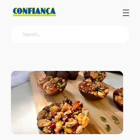
Blog Confiança
O Confiança Supermercados tem mais de 30 anos de história atendendo Bauru, Marília, Botucatu, Jaú e Pederneiras. Nos preocupamos com a sociedade e, por isso, investimos em projetos que acreditamos com o Confi Social. Leia dicas, artigos e receitas no nosso blog. Encontre conteúdos exclusivos para vegetarianos.