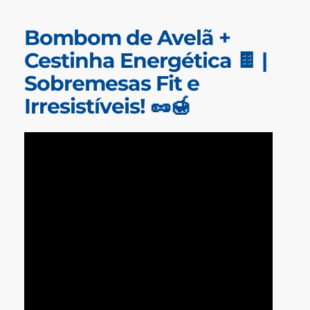
Bombom de Avelã +
Cestinha Energética 🍫 |
Sobremesas Fit e
Irresistíveis! 🥜🍯