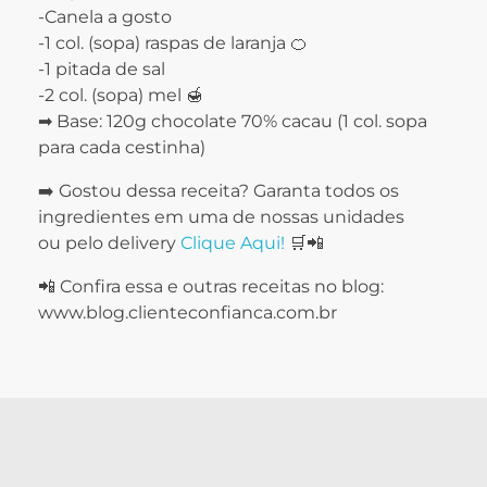
-Canela a gosto
-1 col. (sopa) raspas de laranja 🍊
-1 pitada de sal
-2 col. (sopa) mel 🍯
➡ Base: 120g chocolate 70% cacau (1 col. sopa
para cada cestinha)
➡️ Gostou dessa receita? Garanta todos os
ingredientes em uma de nossas unidades
ou pelo delivery
Clique Aqui!
🛒📲
📲 Confira essa e outras receitas no blog:
www.blog.clienteconfianca.com.br