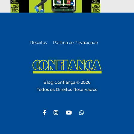
Receitas
Política de Privacidade
Blog Confiança
O Confiança Supermercados tem mais de 30 anos de história atendendo Bauru, Marília, Botucatu, Jaú e Pederneiras. Nos preocupamos com a sociedade e, por isso, investimos em projetos que acreditamos com o Confi Social. Leia dicas, artigos e receitas no nosso blog. Encontre conteúdos exclusivos para vegetarianos.
Blog Confiança © 2026
Todos os Direitos Reservados