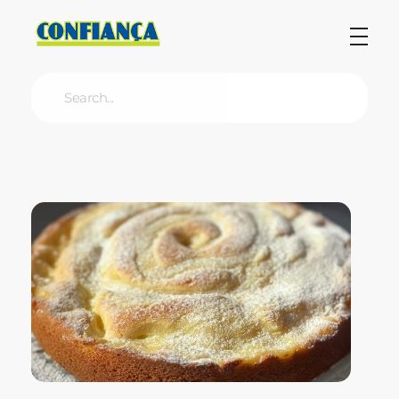
Blog Confiança
O Confiança Supermercados tem mais de 30 anos de história atendendo Bauru, Marília, Botucatu, Jaú e Pederneiras. Nos preocupamos com a sociedade e, por isso, investimos em projetos que acreditamos com o Confi Social. Leia dicas, artigos e receitas no nosso blog. Encontre conteúdos exclusivos para vegetarianos.