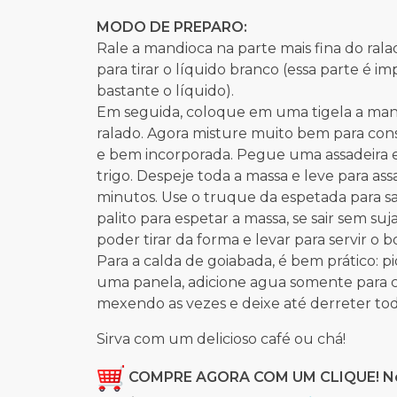
MODO DE PREPARO:
Rale a mandioca na parte mais fina do ra
para tirar o líquido branco (essa parte é imp
bastante o líquido).
Em seguida, coloque em uma tigela a mandio
ralado. Agora misture muito bem para con
e bem incorporada. Pegue uma assadeira e
trigo. Despeje toda a massa e leve para ass
minutos. Use o truque da espetada para sa
palito para espetar a massa, se sair sem suj
poder tirar da forma e levar para servir o bo
Para a calda de goiabada, é bem prático:
uma panela, adicione agua somente para co
mexendo as vezes e deixe até derreter tod
Sirva com um delicioso café ou chá!
COMPRE AGORA COM UM CLIQUE! Nós 