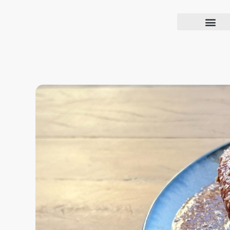
Blog Confiança
O Confiança Supermercados tem mais de 30 anos de história atendendo Bauru, Marília, Botucatu, Jaú e Pederneiras. Nos preocupamos com a sociedade e, por isso, investimos em projetos que acreditamos com o Confi Social. Leia dicas, artigos e receitas no nosso blog. Encontre conteúdos exclusivos para vegetarianos.