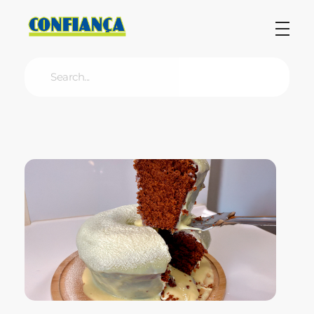
Blog Confiança
O Confiança Supermercados tem mais de 30 anos de história atendendo Bauru, Marília, Botucatu, Jaú e Pederneiras. Nos preocupamos com a sociedade e, por isso, investimos em projetos que acreditamos com o Confi Social. Leia dicas, artigos e receitas no nosso blog. Encontre conteúdos exclusivos para vegetarianos.