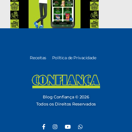
Receitas
Política de Privacidade
Blog Confiança
O Confiança Supermercados tem mais de 30 anos de história atendendo Bauru, Marília, Botucatu, Jaú e Pederneiras. Nos preocupamos com a sociedade e, por isso, investimos em projetos que acreditamos com o Confi Social. Leia dicas, artigos e receitas no nosso blog. Encontre conteúdos exclusivos para vegetarianos.
Blog Confiança © 2026
Todos os Direitos Reservados