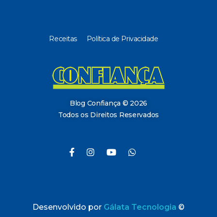
Receitas
Política de Privacidade
Blog Confiança
O Confiança Supermercados tem mais de 30 anos de história atendendo Bauru, Marília, Botucatu, Jaú e Pederneiras. Nos preocupamos com a sociedade e, por isso, investimos em projetos que acreditamos com o Confi Social. Leia dicas, artigos e receitas no nosso blog. Encontre conteúdos exclusivos para vegetarianos.
Blog Confiança © 2026
Todos os Direitos Reservados
Desenvolvido por
Gálata Tecnologia
©