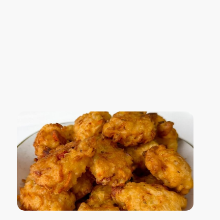
Blog Confiança
O Confiança Supermercados tem mais de 30 anos de história atendendo Bauru, Marília, Botucatu, Jaú e Pederneiras. Nos preocupamos com a sociedade e, por isso, investimos em projetos que acreditamos com o Confi Social. Leia dicas, artigos e receitas no nosso blog. Encontre conteúdos exclusivos para vegetarianos.