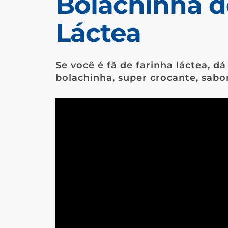
Bolachinha d
Láctea
Se você é fã de farinha láctea, d
bolachinha, super crocante, sabor