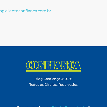
og.clienteconfianca.com.br
Blog Confiança
O Confiança Supermercados tem mais de 30 anos de história atendendo Bauru, Marília, Botucatu, Jaú e Pederneiras. Nos preocupamos com a sociedade e, por isso, investimos em projetos que acreditamos com o Confi Social. Leia dicas, artigos e receitas no nosso blog. Encontre conteúdos exclusivos para vegetarianos.
Blog Confiança © 2026
Todos os Direitos Reservados