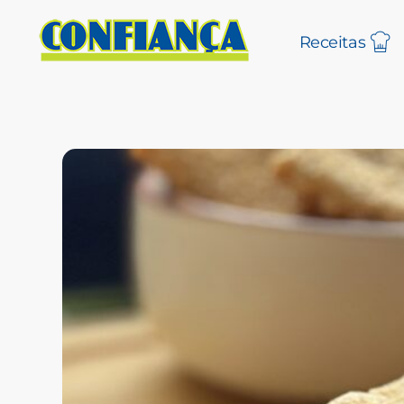
Receitas
Blog Confiança
O Confiança Supermercados tem mais de 30 anos de história atendendo Bauru, Marília, Botucatu, Jaú e Pederneiras. Nos preocupamos com a sociedade e, por isso, investimos em projetos que acreditamos com o Confi Social. Leia dicas, artigos e receitas no nosso blog. Encontre conteúdos exclusivos para vegetarianos.