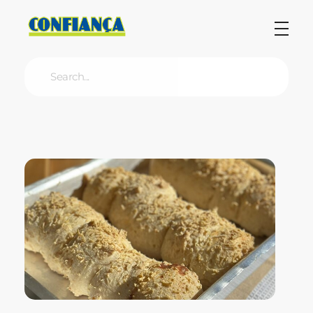
Blog Confiança
O Confiança Supermercados tem mais de 30 anos de história atendendo Bauru, Marília, Botucatu, Jaú e Pederneiras. Nos preocupamos com a sociedade e, por isso, investimos em projetos que acreditamos com o Confi Social. Leia dicas, artigos e receitas no nosso blog. Encontre conteúdos exclusivos para vegetarianos.