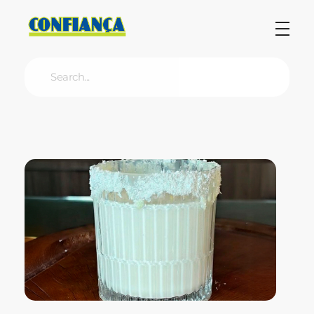
Blog Confiança
O Confiança Supermercados tem mais de 30 anos de história atendendo Bauru, Marília, Botucatu, Jaú e Pederneiras. Nos preocupamos com a sociedade e, por isso, investimos em projetos que acreditamos com o Confi Social. Leia dicas, artigos e receitas no nosso blog. Encontre conteúdos exclusivos para vegetarianos.