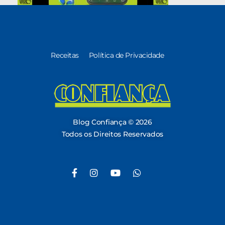
Receitas
Política de Privacidade
Blog Confiança
O Confiança Supermercados tem mais de 30 anos de história atendendo Bauru, Marília, Botucatu, Jaú e Pederneiras. Nos preocupamos com a sociedade e, por isso, investimos em projetos que acreditamos com o Confi Social. Leia dicas, artigos e receitas no nosso blog. Encontre conteúdos exclusivos para vegetarianos.
Blog Confiança © 2026
Todos os Direitos Reservados