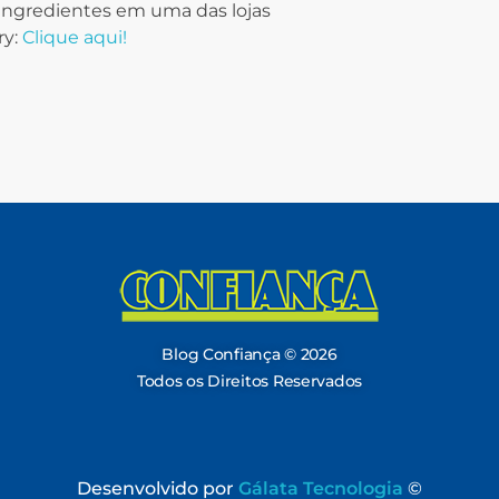
 ingredientes em uma das lojas
ry:
Clique aqui!
Blog Confiança
O Confiança Supermercados tem mais de 30 anos de história atendendo Bauru, Marília, Botucatu, Jaú e Pederneiras. Nos preocupamos com a sociedade e, por isso, investimos em projetos que acreditamos com o Confi Social. Leia dicas, artigos e receitas no nosso blog. Encontre conteúdos exclusivos para vegetarianos.
Blog Confiança © 2026
Todos os Direitos Reservados
Desenvolvido por
Gálata Tecnologia
©