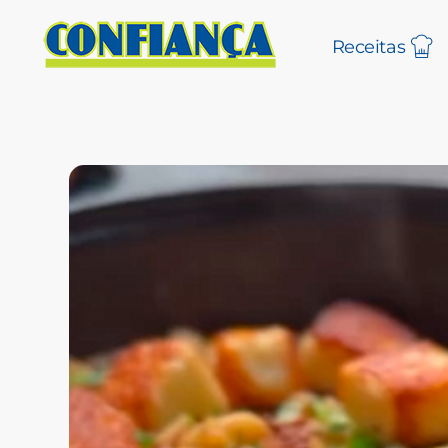
Receitas
Blog Confiança
O Confiança Supermercados tem mais de 30 anos de história atendendo Bauru, Marília, Botucatu, Jaú e Pederneiras. Nos preocupamos com a sociedade e, por isso, investimos em projetos que acreditamos com o Confi Social. Leia dicas, artigos e receitas no nosso blog. Encontre conteúdos exclusivos para vegetarianos.