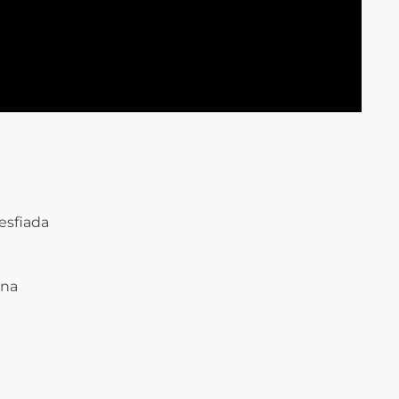
esfiada
ina