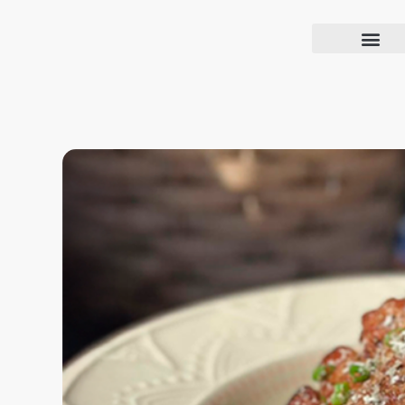
Blog Confiança
O Confiança Supermercados tem mais de 30 anos de história atendendo Bauru, Marília, Botucatu, Jaú e Pederneiras. Nos preocupamos com a sociedade e, por isso, investimos em projetos que acreditamos com o Confi Social. Leia dicas, artigos e receitas no nosso blog. Encontre conteúdos exclusivos para vegetarianos.