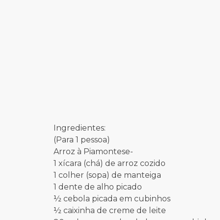
Ingredientes:
(Para 1 pessoa)
Arroz à Piamontese-
1 xícara (chá) de arroz cozido
1 colher (sopa) de manteiga
1 dente de alho picado
½ cebola picada em cubinhos
½ caixinha de creme de leite