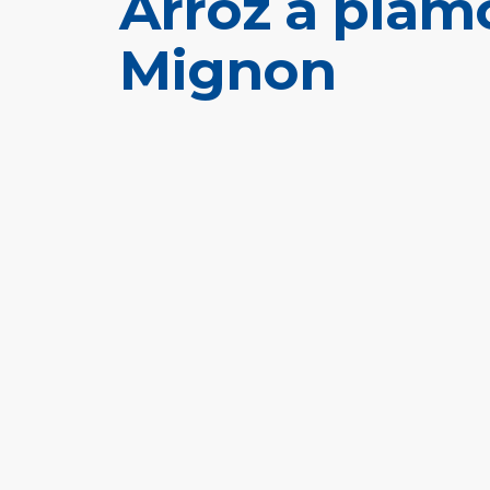
Arroz a piam
Mignon