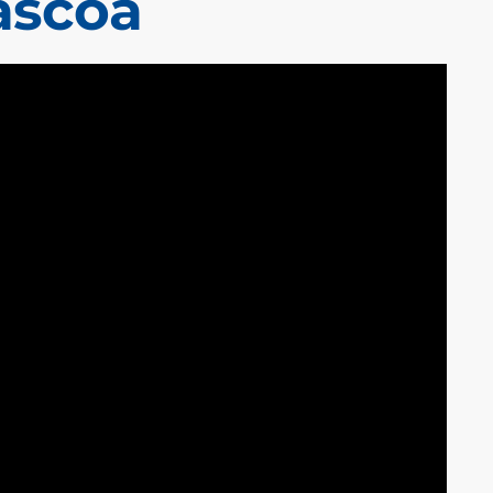
áscoa