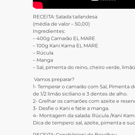
RECEITA: Salada tailandesa
(média de valor – 50,00)
Ingredientes:
– 400g Camarão EL MARE
– 100g Kani Kama EL MARE
– Rúcula
– Manga
– Sal, pimenta do reino, cheiro verde, limão 
‍ Vamos preparar?
1- Temperar o camarão com Sal, Pimenta do 
de 1/2 limão siciliano e 3 dentes de alho.
2- Grelhar os camarões com azeite e reserv
3- Desfie o Kani e fatie a manga.
4- Montagem da salada: Rúcula /Kani Kama
Dica de tempero: sal, azeite, pimenta e suco
RECEITA: Conchilgioni de Bacalhau