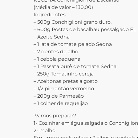
(Média de valor – 130,00)
Ingredientes:
– 500g Conchiglioni grano duro.
– 600g Postas de bacalhau pessalgado E
– Azeite Sedna
– 1 lata de tomate pelado Sedna
– 7 dentes de alho
– 1 cebola pequena
– 1 Passata purê de tomate Sedna
– 250g Tomatinho cereja
– Azeitonas pretas a gosto
– 1/2 pimentão vermelho
– 200g de Parmesão
– 1 colher de requeijão
‍ Vamos preparar?
1- Cozinhar em água salgada o Conchiglion
2- molho:
Em uma panela refogar 3 alhos e a cebola 