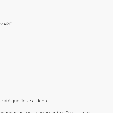
L MARE
e até que fique al dente.
pequena no azeite, acrescente a Passata e os