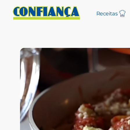
Receitas
Blog Confiança
O Confiança Supermercados tem mais de 30 anos de história atendendo Bauru, Marília, Botucatu, Jaú e Pederneiras. Nos preocupamos com a sociedade e, por isso, investimos em projetos que acreditamos com o Confi Social. Leia dicas, artigos e receitas no nosso blog. Encontre conteúdos exclusivos para vegetarianos.