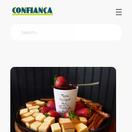
Blog Confiança
O Confiança Supermercados tem mais de 30 anos de história atendendo Bauru, Marília, Botucatu, Jaú e Pederneiras. Nos preocupamos com a sociedade e, por isso, investimos em projetos que acreditamos com o Confi Social. Leia dicas, artigos e receitas no nosso blog. Encontre conteúdos exclusivos para vegetarianos.