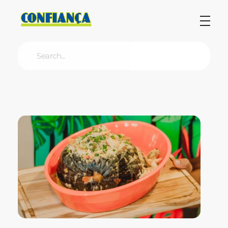
Blog Confiança
O Confiança Supermercados tem mais de 30 anos de história atendendo Bauru, Marília, Botucatu, Jaú e Pederneiras. Nos preocupamos com a sociedade e, por isso, investimos em projetos que acreditamos com o Confi Social. Leia dicas, artigos e receitas no nosso blog. Encontre conteúdos exclusivos para vegetarianos.