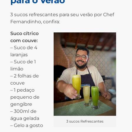
para o Verão
3 sucos refrescantes para seu verão por C
hef
F
ernandinho, confira:
Suco cítrico
com couve:
– Suco de 4
laranjas
– Suco de 1
limão
– 2 folhas de
couve
– 1 pedaço
pequeno de
gengibre
– 300ml de
água gelada
3 sucos Refrescantes
– Gelo a gosto