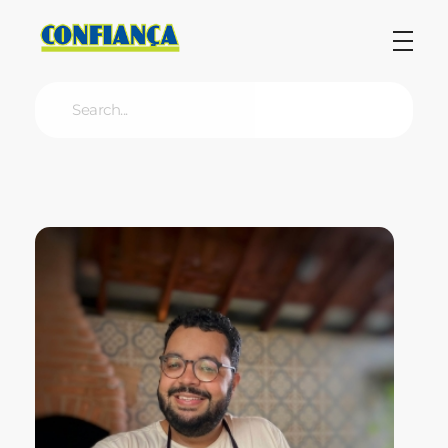
Blog Confiança
O Confiança Supermercados tem mais de 30 anos de história atendendo Bauru, Marília, Botucatu, Jaú e Pederneiras. Nos preocupamos com a sociedade e, por isso, investimos em projetos que acreditamos com o Confi Social. Leia dicas, artigos e receitas no nosso blog. Encontre conteúdos exclusivos para vegetarianos.