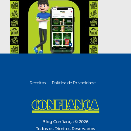
Receitas
Política de Privacidade
Blog Confiança
O Confiança Supermercados tem mais de 30 anos de história atendendo Bauru, Marília, Botucatu, Jaú e Pederneiras. Nos preocupamos com a sociedade e, por isso, investimos em projetos que acreditamos com o Confi Social. Leia dicas, artigos e receitas no nosso blog. Encontre conteúdos exclusivos para vegetarianos.
Blog Confiança © 2026
Todos os Direitos Reservados