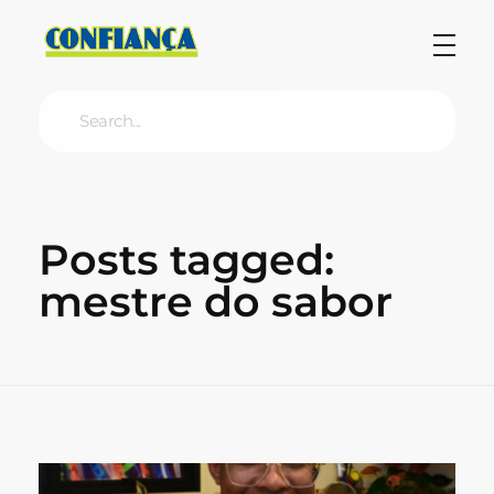
Blog Confiança
O Confiança Supermercados tem mais de 30 anos de história atendendo Bauru, Marília, Botucatu, Jaú e Pederneiras. Nos preocupamos com a sociedade e, por isso, investimos em projetos que acreditamos com o Confi Social. Leia dicas, artigos e receitas no nosso blog. Encontre conteúdos exclusivos para vegetarianos.
Posts tagged:
mestre do sabor