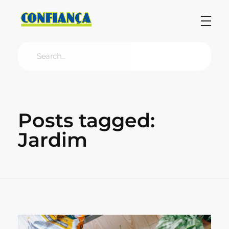
Blog Confiança
O Confiança Supermercados tem mais de 30 anos de história atendendo Bauru, Marília, Botucatu, Jaú e Pederneiras. Nos preocupamos com a sociedade e, por isso, investimos em projetos que acreditamos com o Confi Social. Leia dicas, artigos e receitas no nosso blog. Encontre conteúdos exclusivos para vegetarianos.
Posts tagged:
Jardim