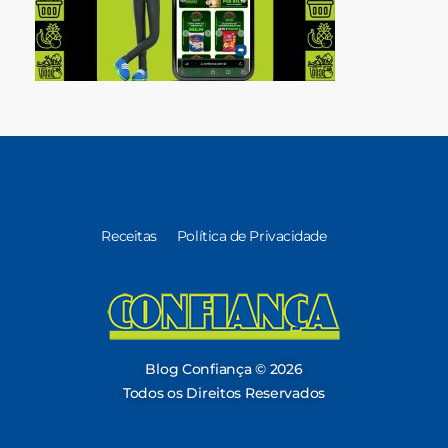
Receitas
Política de Privacidade
Blog Confiança
O Confiança Supermercados tem mais de 30 anos de história atendendo Bauru, Marília, Botucatu, Jaú e Pederneiras. Nos preocupamos com a sociedade e, por isso, investimos em projetos que acreditamos com o Confi Social. Leia dicas, artigos e receitas no nosso blog. Encontre conteúdos exclusivos para vegetarianos.
Blog Confiança © 2026
Todos os Direitos Reservados