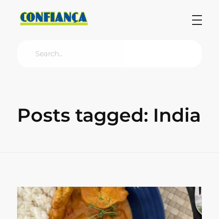
Blog Confiança
O Confiança Supermercados tem mais de 30 anos de história atendendo Bauru, Marília, Botucatu, Jaú e Pederneiras. Nos preocupamos com a sociedade e, por isso, investimos em projetos que acreditamos com o Confi Social. Leia dicas, artigos e receitas no nosso blog. Encontre conteúdos exclusivos para vegetarianos.
Posts tagged: India