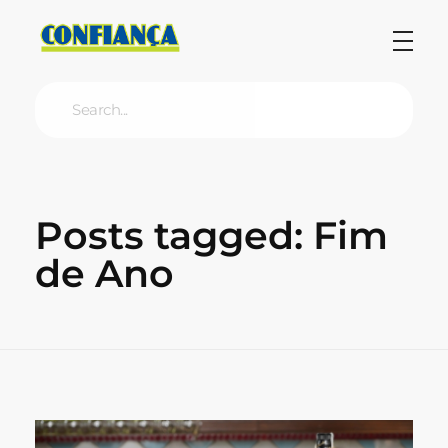
Blog Confiança
O Confiança Supermercados tem mais de 30 anos de história atendendo Bauru, Marília, Botucatu, Jaú e Pederneiras. Nos preocupamos com a sociedade e, por isso, investimos em projetos que acreditamos com o Confi Social. Leia dicas, artigos e receitas no nosso blog. Encontre conteúdos exclusivos para vegetarianos.
Posts tagged: Fim
de Ano