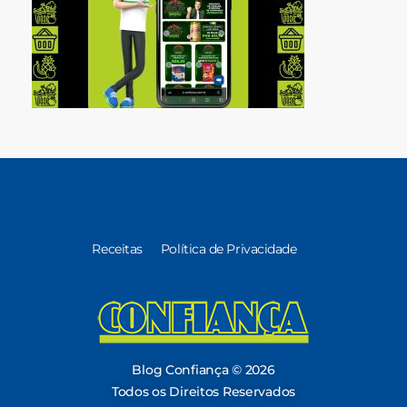
Receitas
Política de Privacidade
Blog Confiança
O Confiança Supermercados tem mais de 30 anos de história atendendo Bauru, Marília, Botucatu, Jaú e Pederneiras. Nos preocupamos com a sociedade e, por isso, investimos em projetos que acreditamos com o Confi Social. Leia dicas, artigos e receitas no nosso blog. Encontre conteúdos exclusivos para vegetarianos.
Blog Confiança © 2026
Todos os Direitos Reservados