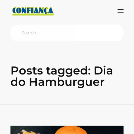
Blog Confiança
O Confiança Supermercados tem mais de 30 anos de história atendendo Bauru, Marília, Botucatu, Jaú e Pederneiras. Nos preocupamos com a sociedade e, por isso, investimos em projetos que acreditamos com o Confi Social. Leia dicas, artigos e receitas no nosso blog. Encontre conteúdos exclusivos para vegetarianos.
Posts tagged: Dia
do Hamburguer