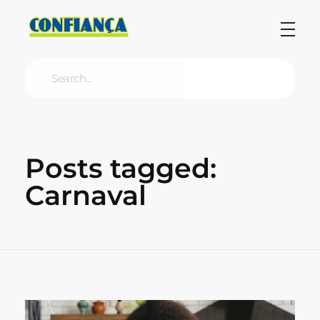
Blog Confiança
O Confiança Supermercados tem mais de 30 anos de história atendendo Bauru, Marília, Botucatu, Jaú e Pederneiras. Nos preocupamos com a sociedade e, por isso, investimos em projetos que acreditamos com o Confi Social. Leia dicas, artigos e receitas no nosso blog. Encontre conteúdos exclusivos para vegetarianos.
Posts tagged:
Carnaval