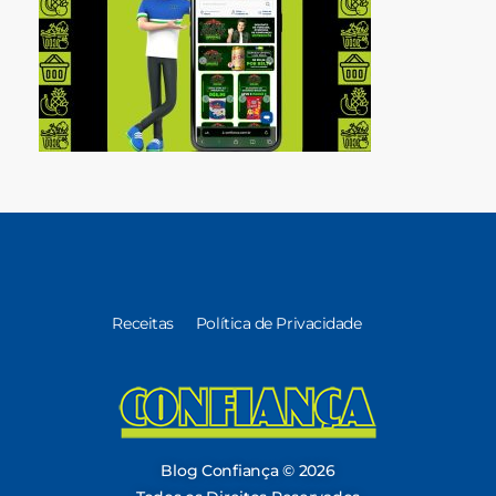
Receitas
Política de Privacidade
Blog Confiança
O Confiança Supermercados tem mais de 30 anos de história atendendo Bauru, Marília, Botucatu, Jaú e Pederneiras. Nos preocupamos com a sociedade e, por isso, investimos em projetos que acreditamos com o Confi Social. Leia dicas, artigos e receitas no nosso blog. Encontre conteúdos exclusivos para vegetarianos.
Blog Confiança © 2026